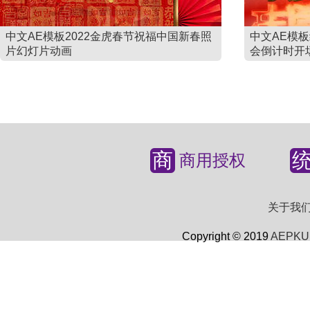
中文AE模板2022金虎春节祝福中国新春照
中文AE模
片幻灯片动画
会倒计时开
商
商用授权
关于我
Copyright © 2019
AEPKU