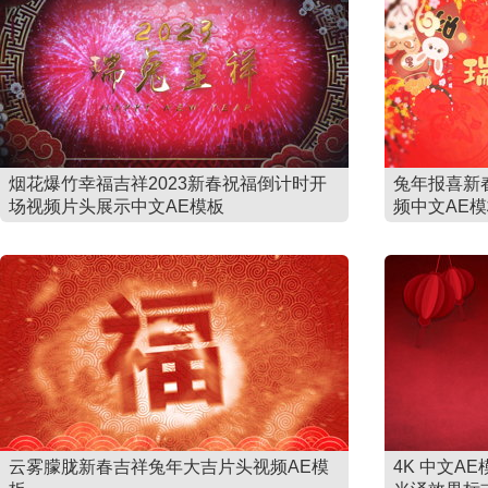
烟花爆竹幸福吉祥2023新春祝福倒计时开
兔年报喜新
场视频片头展示中文AE模板
频中文AE
云雾朦胧新春吉祥兔年大吉片头视频AE模
4K 中文A