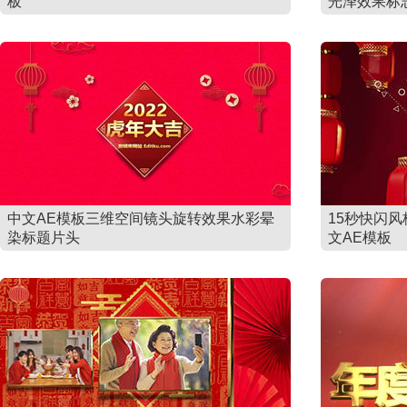
板
光泽效果标志
中文AE模板三维空间镜头旋转效果水彩晕
15秒快闪风
染标题片头
文AE模板