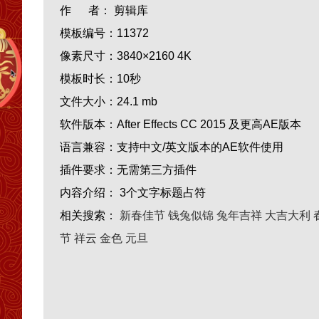
作 者：
剪辑库
模板编号：
11372
像素尺寸：
3840×2160 4K
模板时长：
10秒
文件大小：
24.1 mb
软件版本：
After Effects CC 2015 及更高AE版本
语言兼容：
支持中文/英文版本的AE软件使用
插件要求：
无需第三方插件
内容介绍：
3个文字标题占符
相关搜索：
新春佳节
钱兔似锦
兔年吉祥
大吉大利
节
祥云
金色
元旦