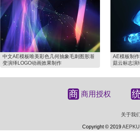
中文AE模板唯美彩色几何抽象毛刺图形渐
AE模板制
变演绎LOGO动画效果制作
菇云标志演
商
商用授权
关于我
Copyright © 2019
AEPKU