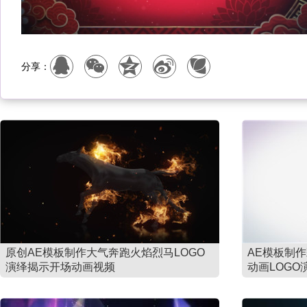
分享：
原创AE模板制作大气奔跑火焰烈马LOGO
AE模板制
演绎揭示开场动画视频
动画LOGO