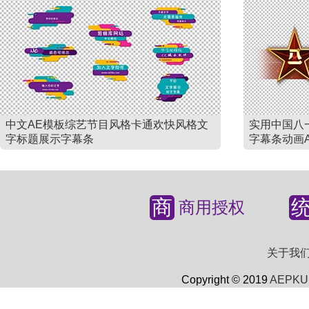
中文AE模板综艺节目风格卡通欢快风格文
实用中国八
字标题展示字幕条
字幕条动画
商
商用授权
关于我
Copyright © 2019
AEPKU