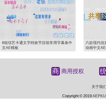
8组综艺卡通文字特效节目组常用字幕条中
六款现代信
文AE模板
动画中文A
商
商用授权
关于我
Copyright © 2019
AEPKU