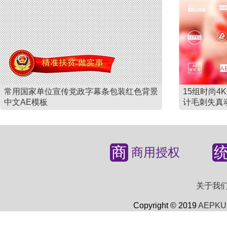
常用国家单位宣传党政字幕条包装红色背景
15组时尚
中文AE模板
计毛刺失真
商
商用授权
关于我
Copyright © 2019
AEPKU