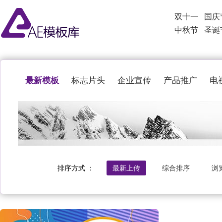
双十一
国庆
中秋节
圣诞
最新模板
标志片头
企业宣传
产品推广
电
排序方式 ：
最新上传
综合排序
浏