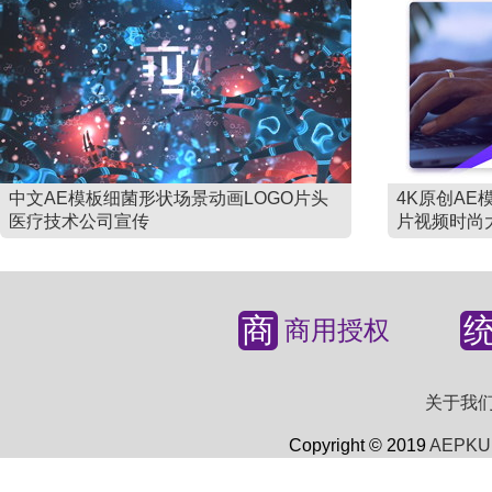
中文AE模板细菌形状场景动画LOGO片头
4K原创A
医疗技术公司宣传
片视频时尚
商
商用授权
关于我
Copyright © 2019
AEPKU