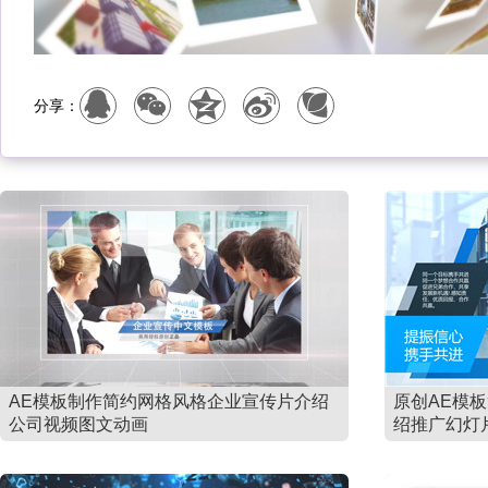
分享：
AE模板制作简约网格风格企业宣传片介绍
原创AE模
公司视频图文动画
绍推广幻灯