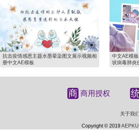
抗击疫情感恩主题水墨晕染图文展示视频相
中文AE模
册中文AE模板
状病毒肺炎
商
商用授权
关于我
Copyright © 2019
AEPKU