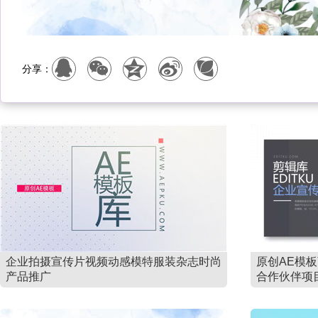
分享：
企业拍摄宣传片视频动感模特服装杂志时尚
原创AE模
产品推广
合作伙伴项