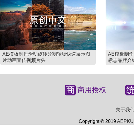
AE模板制作滑动旋转分割转场快速展示图
AE模板制
片动画宣传视频片头
标志品牌介
商
商用授权
关于我
Copyright © 2019
AEPKU