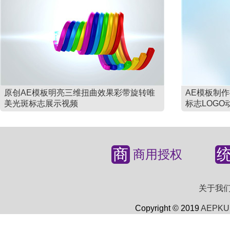
原创AE模板明亮三维扭曲效果彩带旋转唯
AE模板制
美光斑标志展示视频
标志LOGO
商
商用授权
关于我
Copyright © 2019
AEPKU