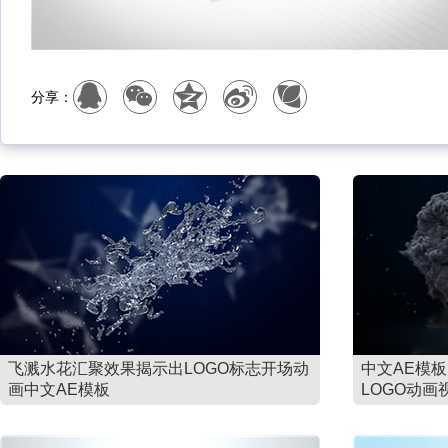
分享：
飞溅水花汇聚效果揭示出LOGO标志开场动
中文AE模
画中文AE模板
LOGO动画