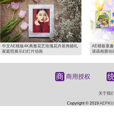
中文AE模板4K典雅花艺玫瑰花卉装饰婚礼
AE模板童
家庭照展示幻灯片动画
请函相册动
商
商用授权
关于我
Copyright © 2019
AEPKU