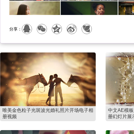
分享：
唯美金色粒子光斑波光婚礼照片开场电子相
中文AE模
册视频
册幻灯片展