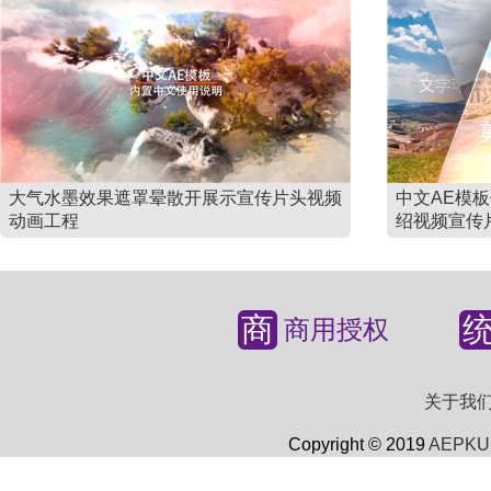
大气水墨效果遮罩晕散开展示宣传片头视频
中文AE模
动画工程
绍视频宣传
商
商用授权
关于我
Copyright © 2019
AEPKU