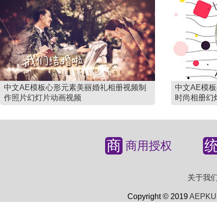
中文AE模板心形元素美丽婚礼相册视频制
中文AE模
作照片幻灯片动画视频
时尚相册幻
商
商用授权
关于我
Copyright © 2019
AEPKU