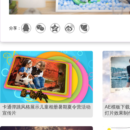
分享：
卡通弹跳风格展示儿童相册暑期夏令营活动
AE模板下
宣传片
灯片效果制