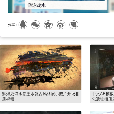
分享：
辉煌史诗水彩墨水复古风格展示照片开场相
中文AE模
册视频
化遗址相册