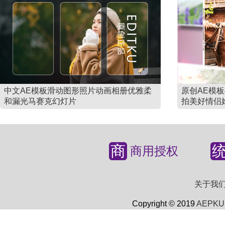
中文AE模板滑动图形照片动画相册优雅柔
原创AE模
和漏光马赛克幻灯片
拍美好情侣
商
商用授权
关于我
Copyright © 2019
AEPKU