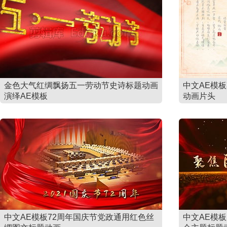
金色大气红绸飘扬五一劳动节史诗标题动画
中文AE模
演绎AE模板
动画片头
中文AE模板72周年国庆节党政通用红色丝
中文AE模