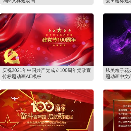
绸图文标题动画
会主题标题
庆祝2021年中国共产党成立100周年党政宣
炫美粒子花
传标题动画AE模板
题动画中文