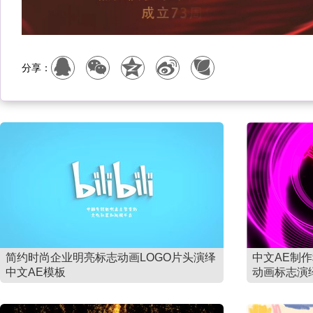
分享：
简约时尚企业明亮标志动画LOGO片头演绎
中文AE制
中文AE模板
动画标志演