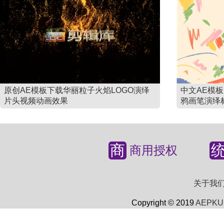
原创AE模板下载华丽粒子火焰LOGO演绎
中文AE模
片头视频动画效果
鸦画笔演绎
商
商用授权
关于我
Copyright © 2019
AEPKU