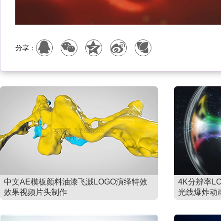
分享：
中文AE模板颜料油漆飞溅LOGO演绎特效
4K分辨率L
效果视频片头制作
光线爆炸动