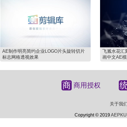
AE制作明亮简约企业LOGO片头旋转切片
飞溅水花汇
标志网格透视效果
画中文AE
商
商用授权
关于我
Copyright © 2019
AEPKU