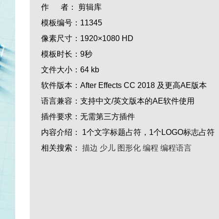
作 者：
剪辑库
模板编号：
11345
像素尺寸：
1920×1080 HD
模板时长：
9秒
文件大小：
64 kb
软件版本：
After Effects CC 2018 及更高AE版本
语言兼容：
支持中文/英文版本的AE软件使用
插件要求：
无需第三方插件
内容介绍：
1个文字标题占符，1个LOGO标志占符
相关搜索：
描边
少儿
图形化
编程
编程语言