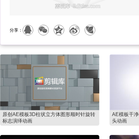
分享：
原创AE模板3D柱状立方体图形顺时针旋转
AE模板干净
标志演绎动画
头动画