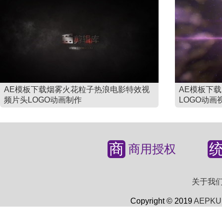
AE模板下载烟雾火花粒子热浪电影特效视
AE模板下
频片头LOGO动画制作
LOGO动画
商
商用授权
关于我
Copyright © 2019
AEPKU