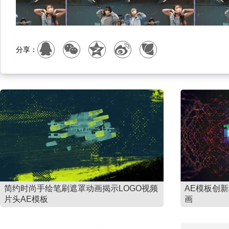
分享：
简约时尚手绘笔刷遮罩动画揭示LOGO视频
AE模板创
片头AE模板
画