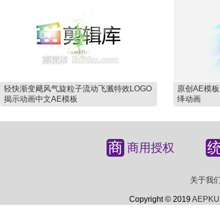
轻快渐变飓风气旋粒子流动飞溅特效LOGO
原创AE模
揭示动画中文AE模板
绎动画
商
商用授权
关于我
Copyright © 2019
AEPKU