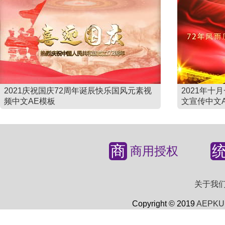
2021庆祝国庆72周年诞辰快乐国风元素视
2021年十
频中文AE模板
文宣传中文
商
商用授权
关于我
Copyright © 2019
AEPKU