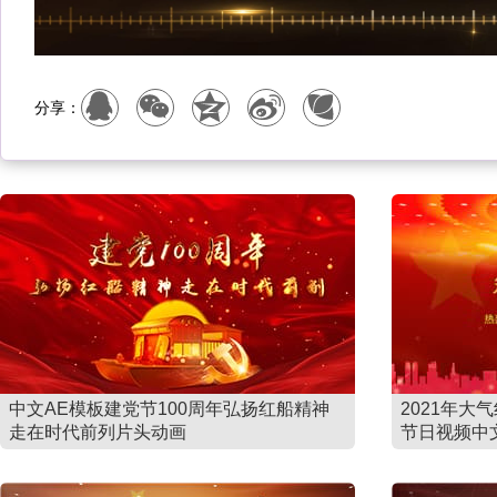
分享：
中文AE模板建党节100周年弘扬红船精神
2021年大
走在时代前列片头动画
节日视频中