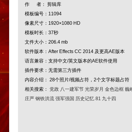
作 者：
剪辑库
模板编号：
11094
像素尺寸：
1920×1080 HD
模板时长：
37秒
文件大小：
206.4 mb
软件版本：
After Effects CC 2014 及更高AE版本
语言兼容：
支持中文/英文版本的AE软件使用
插件要求：
无需第三方插件
内容介绍：
28个照片/视频占符，2个文字标题占符
相关搜索：
党政
八一建军节
光荣岁月
金色边框
巍
庄严
钢铁洪流
强军强国
历史记忆
81
九十四