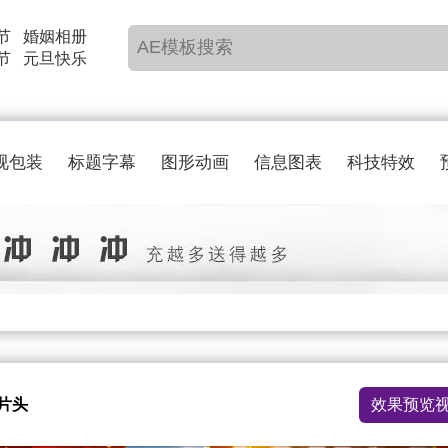
节
婚姻相册
节
元旦快乐
视包装
标题字幕
图形动画
信息图表
科技特效
片头
效果预览