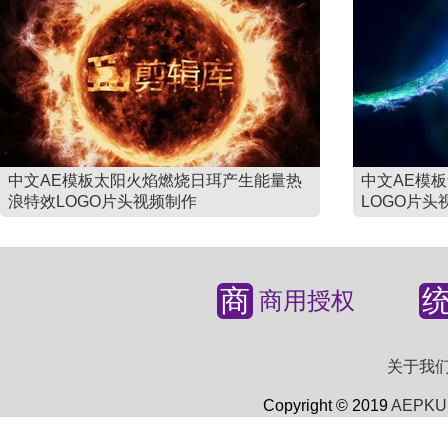
中文AE模板太阳火焰燃烧日珥产生能量热
中文AE模
浪特效LOGO片头视频制作
LOGO片头
商
商用授权
关于我
Copyright © 2019
AEPKU