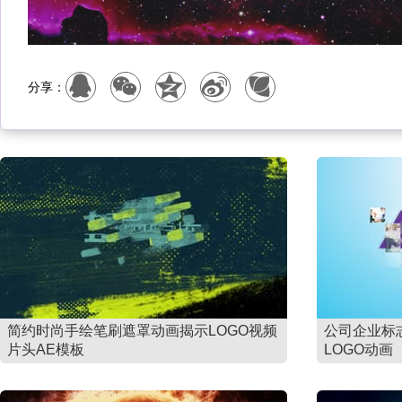
分享：
简约时尚手绘笔刷遮罩动画揭示LOGO视频
公司企业标
片头AE模板
LOGO动画