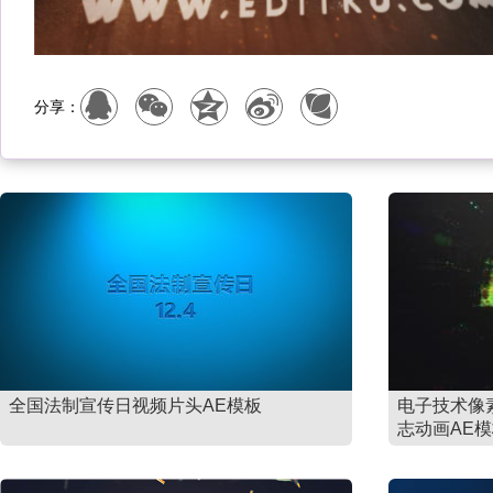
分享：
全国法制宣传日视频片头AE模板
电子技术像
志动画AE