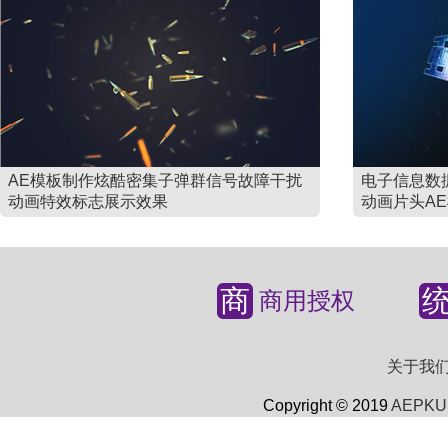
AE模板制作炫酷密集子弹群信号故障干扰
电子信息数
动画特效标志展示效果
动画片头A
商
商用授权
关于我
Copyright © 2019
AEPKU