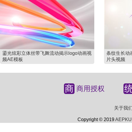
鎏光炫彩立体丝带飞舞流动揭示logo动画视
条纹生长动
频AE模板
片头视频
商
商用授权
关于我
Copyright © 2019
AEPKU