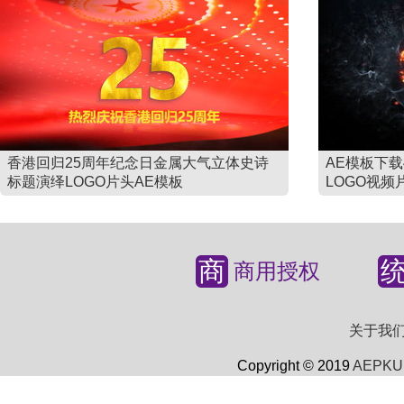
香港回归25周年纪念日金属大气立体史诗
AE模板下
标题演绎LOGO片头AE模板
LOGO视频
商
商用授权
关于我
Copyright © 2019
AEPKU