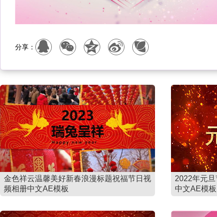
分享：
金色祥云温馨美好新春浪漫标题祝福节日视
2022年
频相册中文AE模板
中文AE模板