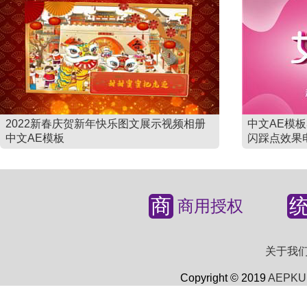
2022新春庆贺新年快乐图文展示视频相册
中文AE模
中文AE模板
闪踩点效果
商
商用授权
关于我
Copyright © 2019
AEPKU