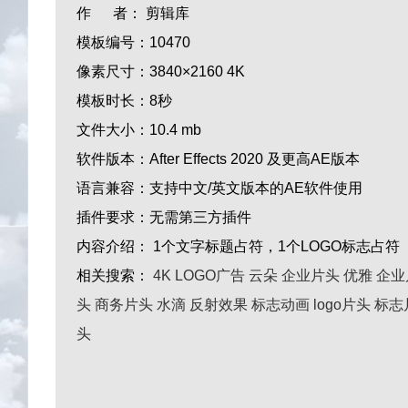
作 者：
剪辑库
模板编号：
10470
像素尺寸：
3840×2160 4K
模板时长：
8秒
文件大小：
10.4 mb
软件版本：
After Effects 2020 及更高AE版本
语言兼容：
支持中文/英文版本的AE软件使用
插件要求：
无需第三方插件
内容介绍：
1个文字标题占符，1个LOGO标志占符
相关搜索：
4K
LOGO广告
云朵
企业片头
优雅
企业
头
商务片头
水滴
反射效果
标志动画
logo片头
标志
头